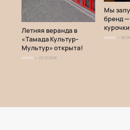
Мы запу
бренд —
курочки
Летняя веранда в
«Тамада Культур-
ADMIN
-
20.0
Мультур» открыта!
ADMIN
-
03.07.2026