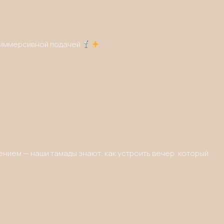
Plea
с иммерсивной подачей
ением — наши тамады знают, как устроить вечер, который