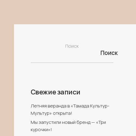
se
assign a menu
to the primary menu location
0
Поиск
Поиск
Свежие записи
Летняя веранда в «Тамада Культур-
Мультур» открыта!
Мы запустили новый бренд — «Три
курочки»!