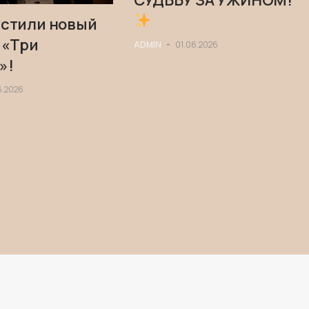
СУДЬБУ ЗА УЖИНОМ!
стили новый
 «Три
ADMIN
-
01.06.2026
»!
6.2026