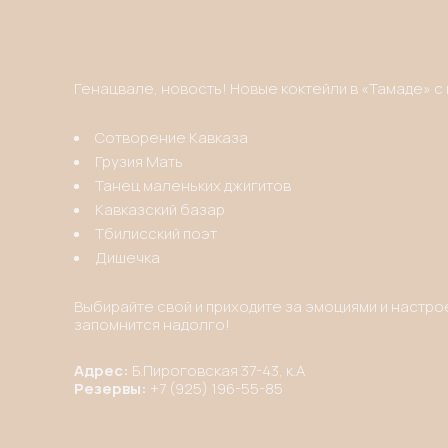
Skip
to
content
Генацвале, новость! Новые коктейли в «Тамаде» 
Сотворение Кавказа
Грузия Мать
Танец маленьких джигитов
Кавказский базар
Тбилисский поэт
Дишечка
Выбирайте свой и приходите за эмоциями и настро
запомнится надолго!
Адрес:
Б.Пироговская 37-43, к.А
Резервы:
+7 (925) 196-55-85